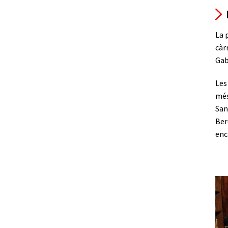
La 
càr
Gab
Les
més
San
Ber
enc