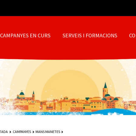
CAMPANYES EN CURS
SERVEIS I FORMACIONS
CO
TADA
CAMPANYES
MANS MANETES