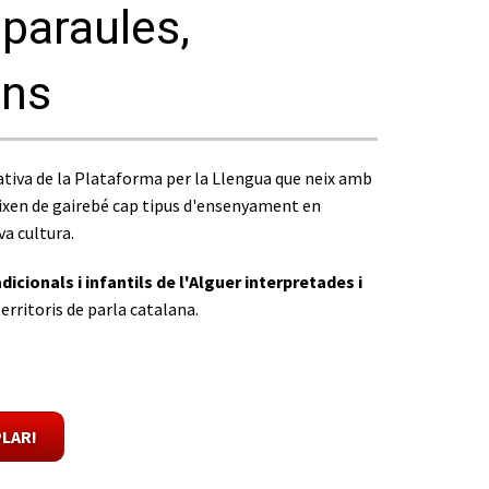
paraules,
ons
iativa de la Plataforma per la Llengua que neix amb
eixen de gairebé cap tipus d'ensenyament en
va cultura.
icionals i infantils de l'Alguer interpretades i
territoris de parla catalana.
LAR!