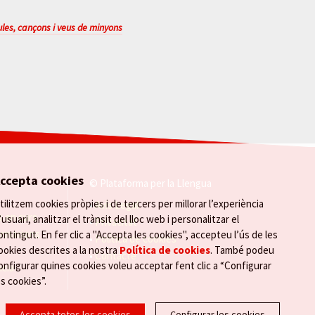
les, cançons i veus de minyons
ccepta cookies
© Plataforma per la Llengua
tilitzem cookies pròpies i de tercers per millorar l’experiència
Avís Legal
 en curs
’usuari, analitzar el trànsit del lloc web i personalitzar el
Privacitat
formacions
ontingut. En fer clic a "Accepta les cookies", accepteu l’ús de les
Política de cookies
ookies descrites a la nostra
Política de cookies
. També podeu
Contacte
onfigurar quines cookies voleu acceptar fent clic a “Configurar
ncia
es cookies”.
Accepta totes les cookies
Configurar les cookies