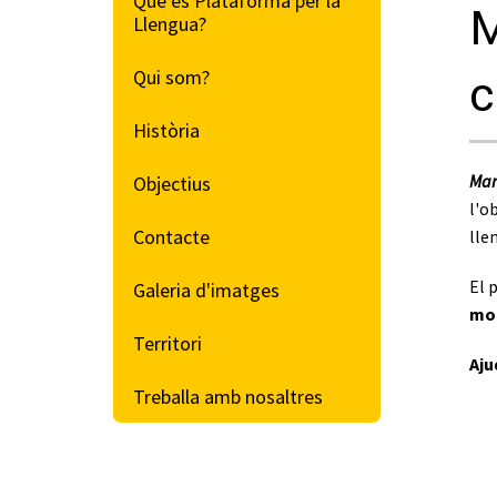
Navegació
Què és Plataforma per la
M
Llengua?
secundària
Qui som?
c
Història
Man
Objectius
l'o
Contacte
lle
El 
Galeria d'imatges
mo
Territori
Aju
Treballa amb nosaltres