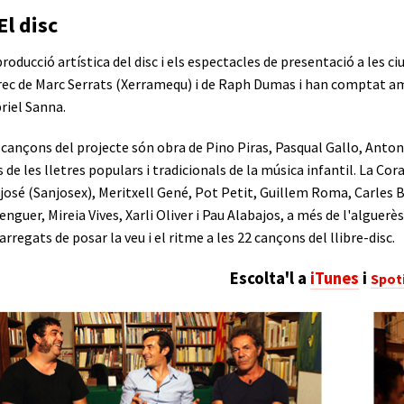
El disc
producció artística del disc i els espectacles de presentació a les c
rec de Marc Serrats (Xerramequ) i de Raph Dumas i han comptat amb
riel Sanna.
 cançons del projecte són obra de Pino Piras, Pasqual Gallo, Anton
 de les lletres populars i tradicionals de la música infantil. La Cor
josé (Sanjosex), Meritxell Gené, Pot Petit, Guillem Roma, Carles 
enguer, Mireia Vives, Xarli Oliver i Pau Alabajos, a més de l'alguer
arregats de posar la veu i el ritme a les 22 cançons del llibre-disc.
Escolta'l a
iTunes
i
Spot