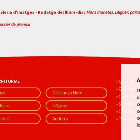
aleria d'imatges - Rodatge del llibre-disc
Mans manetes. L'Alguer: parau
ossier de premsa
A
RRITORIAL
Qui som
Què fem
U
nya
Catalunya Nord
Campanyes
d
Serveis i 
c
alears
L'Alguer
c
Col·labora
c
lencià
Andorra
Transparè
l