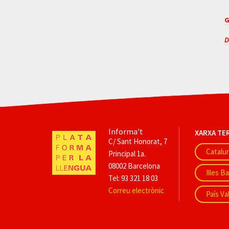
G
D
Informa't
XARXA TE
C/ Sant Honorat, 7
Catalu
Principal 1a.
08002 Barcelona
Illes B
Tel: 93 321 18 03
Correu electrònic
País Va