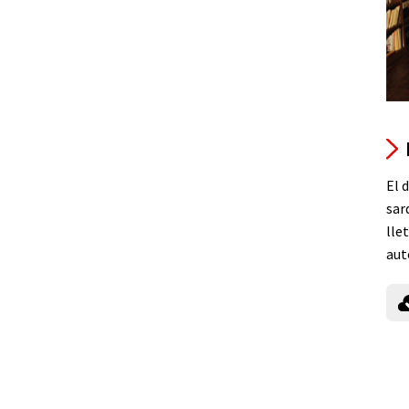
El 
sar
lle
aut