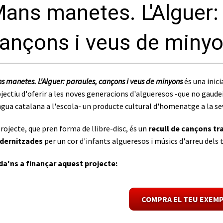
ans manetes. L'Alguer: 
ançons i veus de miny
s manetes. L'Alguer: paraules, cançons i veus de minyons
és una inic
bjectiu d'oferir a les noves generacions d'algueresos -que no gaud
ngua catalana a l'escola- un producte cultural d'homenatge a la se
projecte, que pren forma de llibre-disc, és un
recull de cançons trad
dernitzades
per un cor d'infants algueresos i músics d'arreu dels 
da'ns a finançar aquest projecte:
COMPRA EL TEU EXEMP