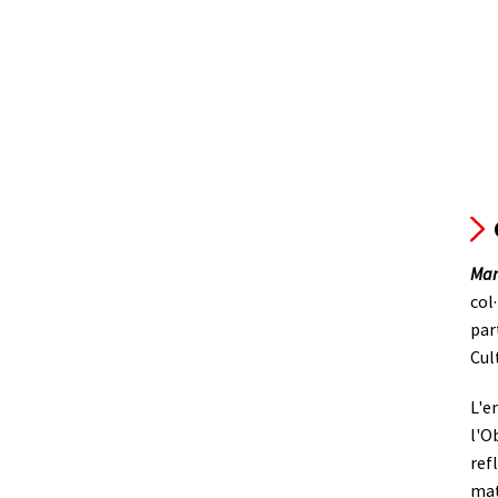
Man
col
par
Cul
L'e
l'O
ref
mat