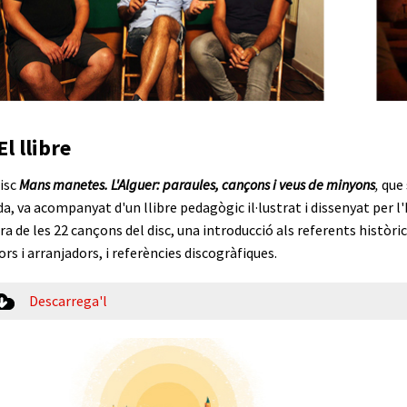
El llibre
disc
Mans manetes. L'Alguer: paraules, cançons i veus de minyons
,
que 
da, va acompanyat d'un llibre pedagògic il·lustrat i dissenyat per l
tra de les 22 cançons del disc, una introducció als referents històri
ors i arranjadors, i referències discogràfiques.
Descarrega'l