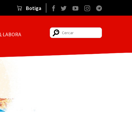
Botiga
Facebook
Twitter
YouTube
Instagram
Telegram
L·LABORA