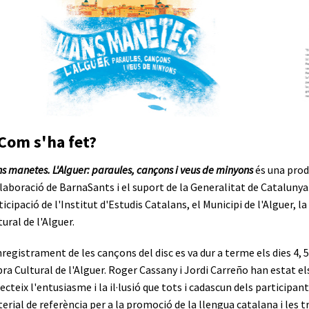
Com s'ha fet?
s manetes. L'Alguer: paraules, cançons i veus de minyons
és una prod
·laboració de BarnaSants i el suport de la Generalitat de Catalunya
ticipació de l'Institut d'Estudis Catalans, el Municipi de l'Alguer,
tural de l'Alguer.
nregistrament de les cançons del disc es va dur a terme els dies 4, 
bra Cultural de l'Alguer. Roger Cassany i Jordi Carreño han estat e
lecteix l'entusiasme i la il·lusió que tots i cadascun dels participa
erial de referència per a la promoció de la llengua catalana i les tr